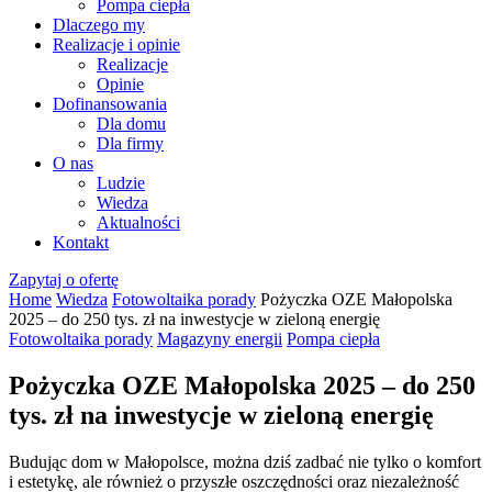
Pompa ciepła
Dlaczego my
Realizacje i opinie
Realizacje
Opinie
Dofinansowania
Dla domu
Dla firmy
O nas
Ludzie
Wiedza
Aktualności
Kontakt
Zapytaj o ofertę
Home
Wiedza
Fotowoltaika porady
Pożyczka OZE Małopolska
2025 – do 250 tys. zł na inwestycje w zieloną energię
Fotowoltaika porady
Magazyny energii
Pompa ciepła
Pożyczka OZE Małopolska 2025 – do 250
tys. zł na inwestycje w zieloną energię
Budując dom w Małopolsce, można dziś zadbać nie tylko o komfort
i estetykę, ale również o przyszłe oszczędności oraz niezależność