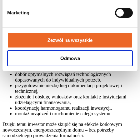
Przy maksymalnej kwocie pożyczki, 125 000 zł może zostać
umorzone – co realnie zmniejsza koszt inwestycji niemal o połowę.
Marketing
Kompleksowa obsługa i minimum
formalności
Zezwól na wszystkie
Zaletą programu jest nie tylko finansowanie, ale również
kompleksowe wsparcie techniczne i formalne ze strony House
Odmowa
Solutions
. Proces doświadczonej obsługi inwestycji obejmuje:
dobór optymalnych rozwiązań technologicznych
dopasowanych do indywidualnych potrzeb,
przygotowanie niezbędnej dokumentacji projektowej i
technicznej,
złożenie i obsługę wniosków oraz kontakt z instytucjami
udzielającymi finansowania,
koordynację harmonogramu realizacji inwestycji,
montaż urządzeń i uruchomienie całego systemu.
Dzięki temu inwestor może skupić się na efekcie końcowym –
nowoczesnym, energooszczędnym domu – bez potrzeby
samodzielnego prowadzenia formalności.