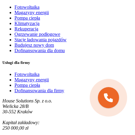
Fotowoltaika
Magazyny energii
Pompa ciepła
Klimatyzacja
Rekuperacja
Ogrzewanie podłogowe
Stacje ładowania pojazdów
Budujesz nowy dom
Dofinansowania dla domu
Usługi dla firmy
Fotowoltaika
Magazyny energii
Pompa ciepła
Dofinansowania dla firmy
House Solutions Sp. z o.o.
Wielicka 28/B
30-552 Kraków
Kapitał zakładowy:
250 000,00 zł