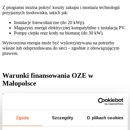
Z programu można pokryć koszty zakupu i montażu technologii
przyjaznych środowisku, takich jak:
Instalacje fotowoltaiczne (do 20 kWp).
Magazyny energii elektrycznej kompatybilne z instalacją PV.
Pompy ciepła oraz kotły na biomasę (do 30 kW).
Wytworzona energia może być wykorzystywana na potrzeby
własne lub odsprzedawana do sieci – zgodnie z obowiązującym
prawem.
Warunki finansowania OZE w
Małopolsce
Program oferuje wyjątkowo korzystne warunki finansowe, które
czynią inwestycję znacznie bardziej dostępną:
Parametr
Wartość
Zgoda
Szczegóły
O plikach cookies
Maksymalna kwota pożyczki
do 250 000 zł
Oprocentowanie
0%