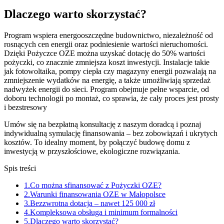
Dlaczego warto skorzystać?
Program wspiera energooszczędne budownictwo, niezależność od
rosnących cen energii oraz podniesienie wartości nieruchomości.
Dzięki Pożyczce OZE można uzyskać dotację do 50% wartości
pożyczki, co znacznie zmniejsza koszt inwestycji. Instalacje takie
jak fotowoltaika, pompy ciepła czy magazyny energii pozwalają na
zmniejszenie wydatków na energię, a także umożliwiają sprzedaż
nadwyżek energii do sieci. Program obejmuje pełne wsparcie, od
doboru technologii po montaż, co sprawia, że cały proces jest prosty
i bezstresowy
Umów się na bezpłatną konsultację z naszym doradcą i poznaj
indywidualną symulację finansowania – bez zobowiązań i ukrytych
kosztów. To idealny moment, by połączyć budowę domu z
inwestycją w przyszłościowe, ekologiczne rozwiązania.
Spis treści
1.
Co można sfinansować z Pożyczki OZE?
2.
Warunki finansowania OZE w Małopolsce
3.
Bezzwrotna dotacja – nawet 125 000 zł
4.
Kompleksowa obsługa i minimum formalności
5.
Dlaczego warto skorzystać?