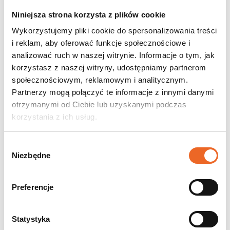
Okres spłaty
do 15 lat
Karencja w spłacie
do 12 miesięcy
Niniejsza strona korzysta z plików cookie
Prowizja za udzielenie pożyczki
brak – 0 zł
Wykorzystujemy pliki cookie do spersonalizowania treści
i reklam, aby oferować funkcje społecznościowe i
Zastosowanie karencji pozwala rozpocząć spłatę po upływie nawet
analizować ruch w naszej witrynie. Informacje o tym, jak
roku od wypłaty środków, co daje czas na realizację inwestycji i
korzystasz z naszej witryny, udostępniamy partnerom
osiągnięcie pierwszych oszczędności.
społecznościowym, reklamowym i analitycznym.
Bezzwrotna dotacja – nawet 125 000 zł
Partnerzy mogą połączyć te informacje z innymi danymi
otrzymanymi od Ciebie lub uzyskanymi podczas
Jednym z najatrakcyjniejszych elementów programu jest możliwość
korzystania z ich usług.
umorzenia części kapitału pożyczki. Wysokość umorzenia
uzależniona jest od zakresu inwestycji:
Wybór
W przypadku realizacji jednego elementu (np. tylko instalacji
Niezbędne
zgody
fotowoltaicznej), możliwe jest umorzenie 20% kwoty
pożyczki.
Jeśli inwestycja obejmuje dwa różne komponenty, np.
fotowoltaikę i pompę ciepła, umorzenie wynosi 30%.
Preferencje
W przypadku trzech elementów (np. instalacja PV, pompa
ciepła i magazyn energii), możliwe jest umorzenie aż 50%
wartości pożyczki.
Statystyka