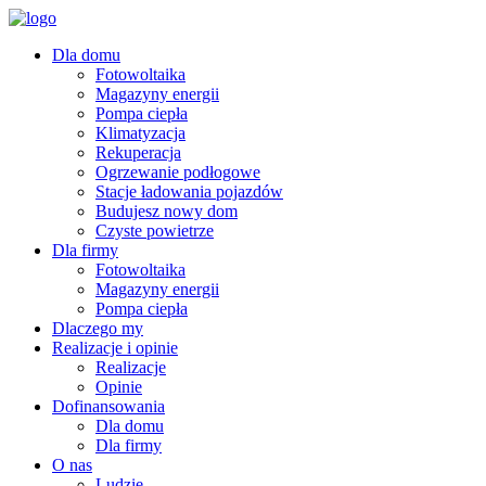
Dla domu
Fotowoltaika
Magazyny energii
Pompa ciepła
Klimatyzacja
Rekuperacja
Ogrzewanie podłogowe
Stacje ładowania pojazdów
Budujesz nowy dom
Czyste powietrze
Dla firmy
Fotowoltaika
Magazyny energii
Pompa ciepła
Dlaczego my
Realizacje i opinie
Realizacje
Opinie
Dofinansowania
Dla domu
Dla firmy
O nas
Ludzie